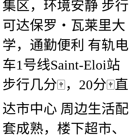
集区，环境安静 步行
可达保罗・瓦莱里大
学，通勤便利 有轨电
车1号线Saint-Eloi站
步行几分🀄️，20分🀄️直
达市中心 周边生活配
套成熟，楼下超市、