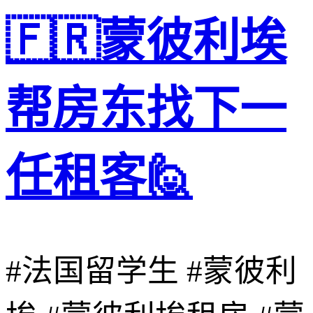
🇫🇷蒙彼利埃
帮房东找下一
任租客🙋
#法国留学生 #蒙彼利