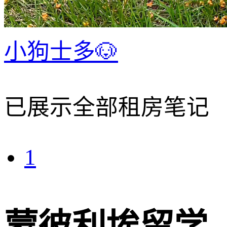
小狗士多🐶
已展示全部租房笔记
1
蒙彼利埃留学