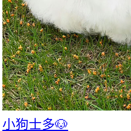
小狗士多🐶