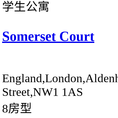
学生公寓
Somerset Court
England,London,Alden
Street,NW1 1AS
8房型