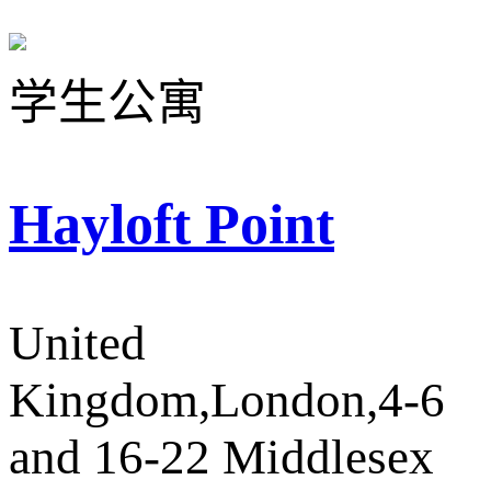
学生公寓
Hayloft Point
United
Kingdom,London,4-6
and 16-22 Middlesex