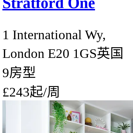
Stratford One
1 International Wy,
London E20 1GS英国
9房型
£243
起/周