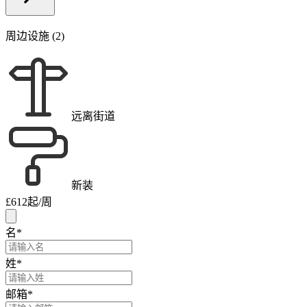
周边设施 (2)
远离街道
新装
£612
起/周
名
*
姓
*
邮箱
*