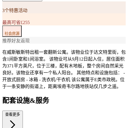
3个特惠活动
最高可省£255
社会房源
推荐好友返现
在威斯敏斯特出租一套翻新公寓。该物业位于达文特里街，包
含1间卧室和1间浴室。 该物业可从9月12日起入住，居住面积
为371平方英尺，位于三楼，配有木地板，整个房间自然采光
良好。该物业还享有一个私人阳台。 其他特点和设施包括： -
开放式厨房 - 冰箱 - 洗衣机/干衣机 该公寓属于E类市政税。位
于一条安静的街道上，距离埃奇韦尔路地铁站仅几步之遥。
配套设施&服务
查看更多