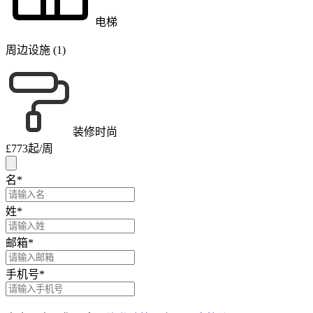
电梯
周边设施 (1)
装修时尚
£773
起/周
名
*
姓
*
邮箱
*
手机号
*