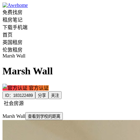
免费找房
租房笔记
下载手机端
首页
英国租房
伦敦租房
Marsh Wall
Marsh Wall
官方认证
ID：
183122489
分享
关注
社会房源
Marsh Wall
查看到学校的距离