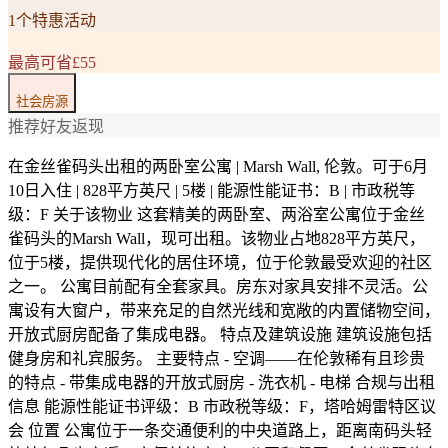
1个特惠活动
最高可省£55
社会房源
推荐好友返现
在金丝雀码头出租的两卧室公寓 | Marsh Wall, 伦敦。可于6月
10日入住 | 828平方英尺 | 5楼 | 能源性能证书：B | 市政税等
级：F 关于该物业 这套精美的两卧室、两浴室公寓位于金丝
雀码头的Marsh Wall，现可出租。该物业占地828平方英尺，
位于5楼，提供现代化的居住环境，位于伦敦最受欢迎的社区
之一。 公寓目前配有全套家具。房东对家具安排不灵活。公
寓设有大窗户，带来充足的自然光线和宽敞的内置储物空间，
开放式厨房配备了集成电器。 特点及建筑设施 建筑设施包括
健身房和礼宾服务。 主要特点 - 空调——在伦敦稀有且珍贵
的特点 - 带集成电器的开放式厨房 - 洗衣机 - 电梯 合规与出租
信息 能源性能证书评级：B 市政税等级：F，塔哈姆雷特区议
会 位置 公寓位于一条交通便利的中央道路上，距离南码头轻