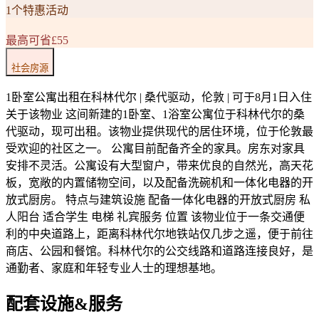
1个特惠活动
最高可省£55
社会房源
1卧室公寓出租在科林代尔 | 桑代驱动，伦敦 | 可于8月1日入住
关于该物业 这间新建的1卧室、1浴室公寓位于科林代尔的桑
代驱动，现可出租。该物业提供现代的居住环境，位于伦敦最
受欢迎的社区之一。 公寓目前配备齐全的家具。房东对家具
安排不灵活。公寓设有大型窗户，带来优良的自然光，高天花
板，宽敞的内置储物空间，以及配备洗碗机和一体化电器的开
放式厨房。 特点与建筑设施 配备一体化电器的开放式厨房 私
人阳台 适合学生 电梯 礼宾服务 位置 该物业位于一条交通便
利的中央道路上，距离科林代尔地铁站仅几步之遥，便于前往
商店、公园和餐馆。科林代尔的公交线路和道路连接良好，是
通勤者、家庭和年轻专业人士的理想基地。
配套设施&服务