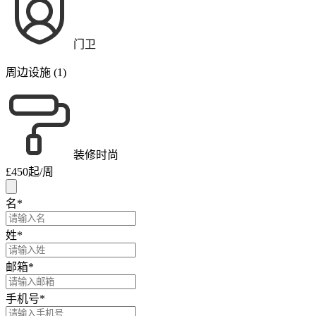
门卫
周边设施 (1)
装修时尚
£450
起/周
名
*
姓
*
邮箱
*
手机号
*