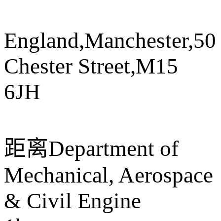
England,Manchester,50
Chester Street,M15
6JH
距离
Department of
Mechanical, Aerospace
& Civil Engine