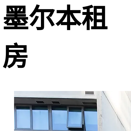
墨尔本租
房