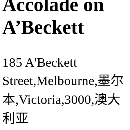
Accolade on
A’Beckett
185 A'Beckett
Street,Melbourne,墨尔
本,Victoria,3000,澳大
利亚