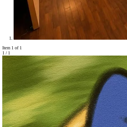
Item 1 of 1
1
/
1