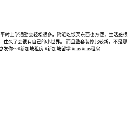
泰地铁，平时上学通勤会轻松很多。附近吃饭买东西也方便，生活感很
，住久了会很有自己的小世界。 而且整套装修比较新，不是那
新加坡租房 #新加坡留学 #nus #nus租房