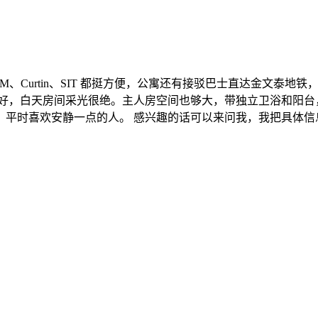
IM、Curtin、SIT 都挺方便，公寓还有接驳巴士直达金文
好，白天房间采光很绝。主人房空间也够大，带独立卫浴和阳台
喜欢安静一点的人。 感兴趣的话可以来问我，我把具体信息发你～#