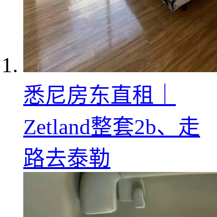
悉尼房东直租｜
Zetland整套2b、走
路去泰勒