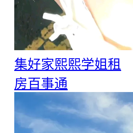
集好家熙熙学姐租
房百事通