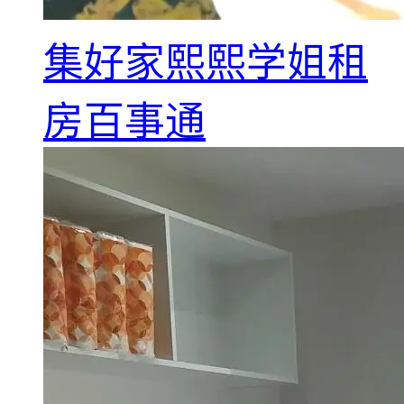
集好家熙熙学姐租
房百事通