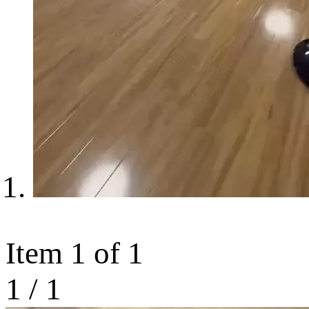
Item 1 of 1
1
/
1