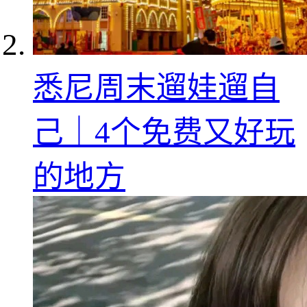
悉尼周末遛娃遛自
己｜4个免费又好玩
的地方