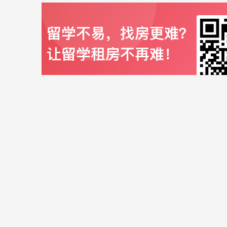
Latest Posts
移民指南
海外生活
租
如何判断
最新
每年大量留
源、克隆房