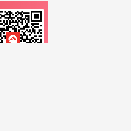
房攻略
留学指南
海外快讯
海外留学微信群
签证攻
海外房源是真是假？
学生在海外租房时被骗，少则几百多则几千镑。本文详解低价假
源、二房东等 5 大常见骗局，总结 10 个高危预警信号，手把