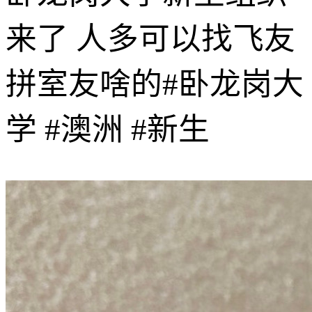
来了 人多可以找飞友
拼室友啥的#卧龙岗大
学 #澳洲 #新生