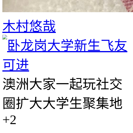
木村悠哉
澳洲
大家一起玩
社交
圈扩大
大学生聚集地
+2