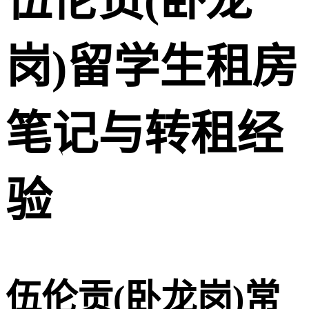
伍伦贡(卧龙
岗)留学生租房
笔记与转租经
验
伍伦贡(卧龙岗)常