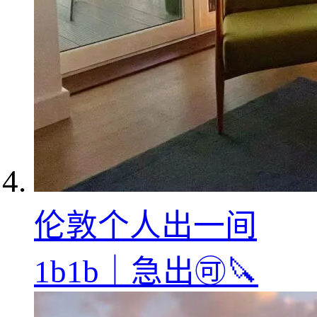
伦敦个人出一间
1b1b｜急出🉑️🔪