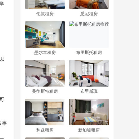
学
伦敦租房
悉尼租房
墨尔本租房
布里斯托租房
以
曼彻斯特租房
布里斯班
可
常事
利兹租房
新加坡租房