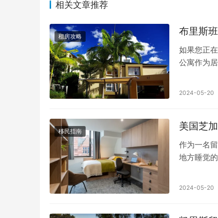
相关文章推荐
布里斯班
租房攻略
如果您正在
公寓作为居
满活力的环
布里斯班找
2024-05-20
到这个城市
找到自己的
美国芝加
生公寓”或类
移民指南
Reales
作为一名留
Student
地方睡觉的
际学生提供
机会。芝加
区，包括城
是一些有助
2024-05-20
的是你可以
的小公寓到