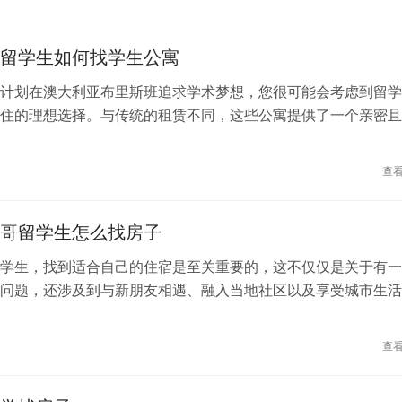
留学生如何找学生公寓
计划在澳大利亚布里斯班追求学术梦想，您很可能会考虑到留学
住的理想选择。与传统的租赁不同，这些公寓提供了一个亲密且
境，鼓励学生互动，并为他们在外国土地上的生活提供了便利。
到合适的学生公寓可能是一个令人困惑的过程，特别是对于那些
查
的人。然而，在这里有一些有价值的建议和提示，帮助您更轻松
学生公寓： 开始你的搜索 首先要做的是在网上搜索“布里斯班
哥留学生怎么找房子
似的关键词。您可以尝试使用Google、Zillow、
tate.com.au等网站来查看目前的住房市场情况。另外，您还可以
学生，找到适合自己的住宿是至关重要的，这不仅仅是关于有一
.com、UniLodge和Oxford International这样的网站，它们专门
问题，还涉及到与新朋友相遇、融入当地社区以及享受城市生活
了各种选择。 考虑位置 布里斯班拥有几个各自独特且充满活力
哥是一个多元化的城市，每年吸引着来自世界各地的留学生。以
镇、南布里斯班和北布里斯班。您需要考
于找到在美国芝加哥适合你的住宿的建议。 确定预算：首先要
查
负担得起的租金范围。芝加哥拥有各种价格段的房源，从经济实
豪华的大型公寓。了解你的预算将有助于过滤掉不合适的住宿选