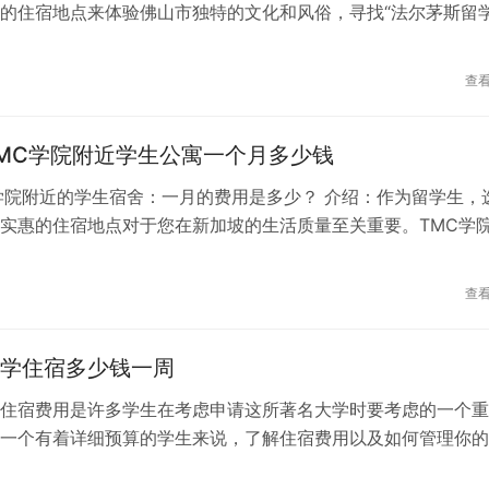
的住宿地点来体验佛山市独特的文化和风俗，寻找“法尔茅斯留
好和需求考虑学生宿舍提供的设施。当您寻找学生公寓时，请确
你的最佳选择。佛山，位于中国广东省，是许多留学生心中的热
衣机、烤箱、冰箱、Wi-Fi连接以及公共区域如客厅和健身室等
有充满活力、繁荣发展并充满活力的城市，为学生提供了一个完
查
条款：在
活环境。在本文中，我们将探讨在佛山市租房的好处，以及如何
需求的理想住宿。 为什么留学生选择在佛山租房？1. 便捷的交
MC学院附近学生公寓一个月多少钱
完善的公共交通系统，让你轻松地前往学校、购物中心或其他目
、列车和出租车都可以帮助你快速高效地到达任何地方。2. 合
学院附近的学生宿舍：一月的费用是多少？ 介绍：作为留学生，
从简约经济实惠的房间到豪华的公寓，佛山市提供了各种住宿选
实惠的住宿地点对于您在新加坡的生活质量至关重要。TMC学
人都找到合适的住处。无论是短期还是长期租赁，你可以在这里
中心，提供了优质教育和无数职业机会。然而，找到一个满足您
宿。3. 丰富的文化体验：留学生有机会经历丰富多样的文化和
的住宿可能是挑战性的。因此，本文旨在为您提供关于在TMC
查
索历史悠久的佛山古城、参观当
生宿舍的一月费用准确信息。 一、研究TMC学院附近的学生宿
一月费用之前，了解新加坡学生宿舍市场可以帮助您做出明智的
学住宿多少钱一周
您应该考虑的一些关键因素： 位置：TMC学院位于新加坡中部
那些希望居住在校园附近的人。但是，您也可能考虑其他选项，
住宿费用是许多学生在考虑申请这所著名大学时要考虑的一个重
T站或有公交便利的地点。 类型：新加坡提供各种学生宿舍，包
一个有着详细预算的学生来说，了解住宿费用以及如何管理你的
社和家庭宿舍。每种类型都有其优势和劣势，因此研究它们以找
。这篇文章将指导你通过关键词“罗斯福大学住宿费用”找到答案
求的最佳选择。 服务：考虑所选住宿提供的服务，例如空气调