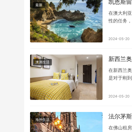
凯恩斯留
择。 研究
最新
例如，林肯
在澳大利亚
民环境。研
性的任务，
在寻找住宿
经济实惠的
到芝加哥所
下是在凯恩
2024-05-20
置。一些流
间了解凯恩
帮助您做出
新西兰奥
Zillow
澳洲生活
的房源列表
在新西兰奥
合适的选项
是对于刚到
知道有可供
可以找到最
学校或大学
如何租学生
2024-05-20
您选择一个
利的生活方
法尔茅斯
学、奥克兰
海外生活
需求和预算
在佛山租房
异。一般来