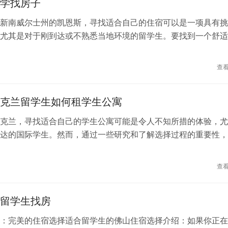
学找房子
不同地区：芝加哥有许多不同的社区，每个社区都有其独特的魅
公园以其繁荣的夜生活而闻名，而奥克帕克则提供了一个宁静的
新南威尔士州的凯恩斯，寻找适合自己的住宿可以是一项具有挑
究每个地区，以找到与你的需求和偏好相符的住宿。 互联网搜
尤其是对于刚到达或不熟悉当地环境的留学生。要找到一个舒适
时，最好的开始方法是通过在线房地产平台进行搜索。这将让你
租房选择，了解这个城市的租房市场以及可用的资源至关重要。
有可用的住宿选项，并且通常提供了详细信息，如照片、租金和
斯找到完美住宿的方法： 了解租房市场 在开始寻找租房之前，
查
行的房地产网站包括Zil
斯的租房市场。研究当地租金水平、租期和一般的租房条件。这
明智的决定，并确保您的选择符合预算。 在线平台 在线平台，
克兰留学生如何租学生公寓
或Realestate.com.au，是寻找租房的一种流行方式。这些网站提供
，包括凯恩斯。利用关键词“凯恩斯留学生租房”和“短期租房”来
克兰，寻找适合自己的学生公寓可能是令人不知所措的体验，尤
。 当地房东 联系当地房东可以是一种寻找租房的好方法。他们
达的国际学生。然而，通过一些研究和了解选择过程的重要性，
租赁的房源，甚至提供更好的租金和条件。通过在网上搜索或通
适合您的理想住宿。这篇文章将为您提供有关新西兰奥克兰留学
的留学生社交媒体群组找到当地房东。 专业租房经纪人
公寓的全面指南。 在寻找学生公寓时，考虑以下关键因素 位置
查
靠近大学、商业区和公共交通的位置时，您可以节省时间并享受
式。奥克兰城市中心提供了许多学生宿舍选项，距离埃德蒙·张
留学生找房
理工学院和阿基坦大学都不远。 房租：确定您的预算并寻找符
的合适房租。新西兰奥克兰的平均房租价格因地点、设施和位置
：完美的住宿选择适合留学生的佛山住宿选择介绍：如果你正在
说，学生公寓的月租金在每套房150至300美元之间。 设施：根