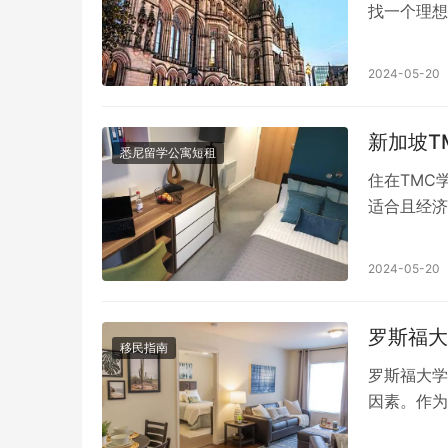
找一个理想
您的个人偏
租房”将是
它提供了洗
的地。这里
2024-05-20
施。 租赁
的学习和生
到适合你的
新加坡T
佛山市拥有
悉尼留学公寓短租
地。公交车
住在TMC
住宿选择：
适合且经济
择，让每个
于该国城市
到完美的住
需求和预算
2024-05-20
俗，包括探
附近寻找学
在开始寻找
罗斯福大
定。以下是
移民指南
使得它适合
罗斯福大学
如靠近MR
因素。作为
寓、青年旅
务至关重要
最适合您需