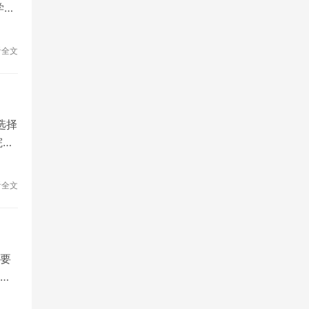
学生
保
门目
设
美
看全文
找
通：
的
适的
选择
院位
找
的
风
学院
看全文
舍
决
，这
比
要
括公
财
到
。
节、