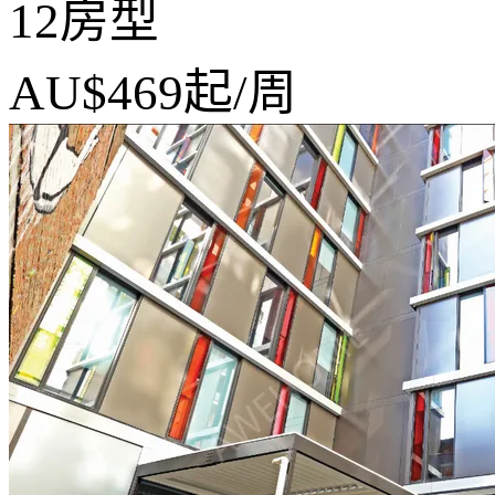
12房型
AU$469
起/周