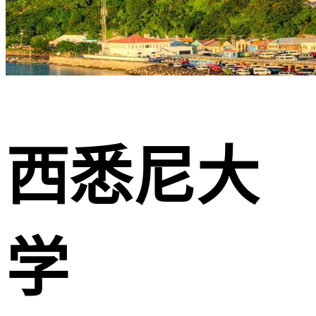
西悉尼大
学