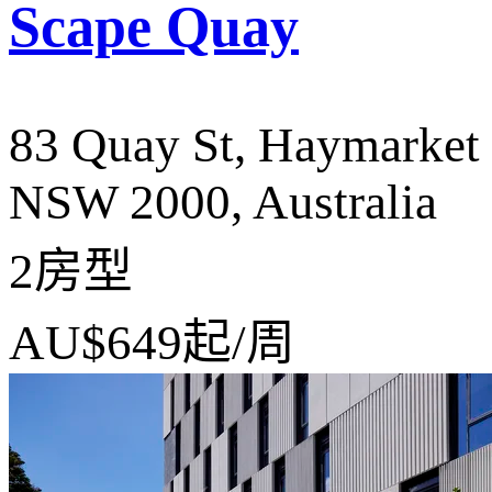
Scape Quay
83 Quay St, Haymarket
NSW 2000, Australia
2房型
AU$649
起/周