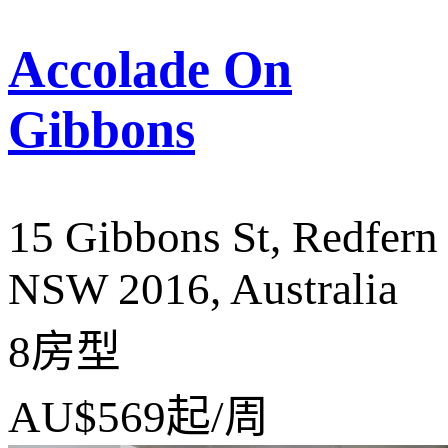
Accolade On
Gibbons
15 Gibbons St, Redfern
NSW 2016, Australia
8房型
AU$569
起/周