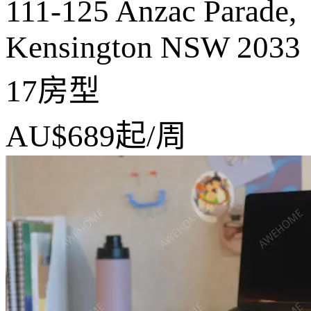
111-125 Anzac Parade,
Kensington NSW 2033
17房型
AU$689
起/周