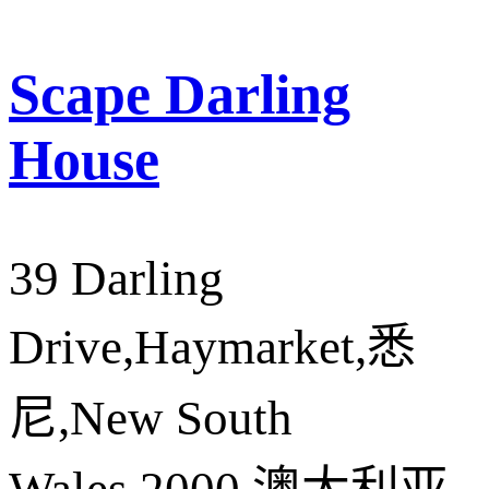
Scape Darling
House
39 Darling
Drive,Haymarket,悉
尼,New South
Wales,2000,澳大利亚