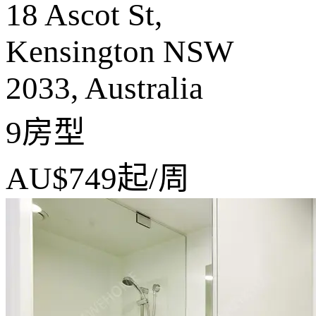
18 Ascot St,
Kensington NSW
2033, Australia
9房型
AU$749
起/周