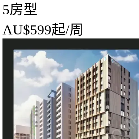
5房型
AU$599
起/周