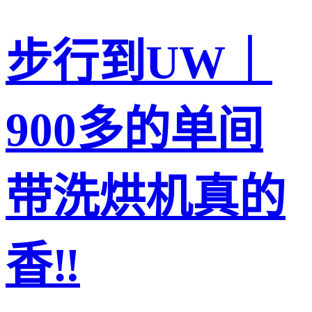
步行到UW｜
900多的单间
带洗烘机真的
香‼️