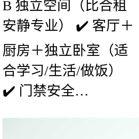
B 独立空间（比合租
安静专业） ✔️ 客厅＋
厨房＋独立卧室（适
合学习/生活/做饭）
✔️ 门禁安全…