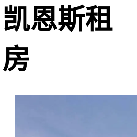
凯恩斯租
房