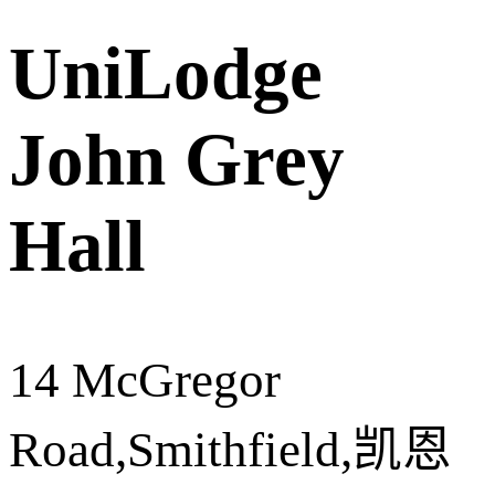
UniLodge
John Grey
Hall
14 McGregor
Road,Smithfield,凯恩