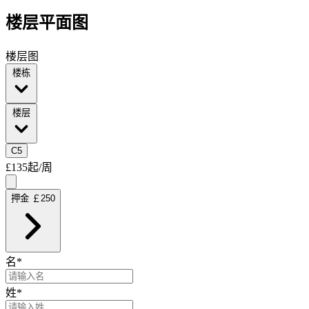
楼层平面图
楼层图
楼栋
楼层
C
5
£135
起/周
押金 ￡250
名
*
姓
*