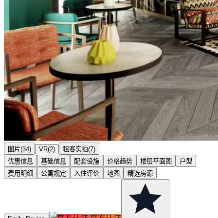
图片(34)
VR(2)
租客实拍(7)
优惠信息
基础信息
配套设施
价格趋势
楼层平面图
户型
费用明细
公寓规定
入住评价
地图
精选房源