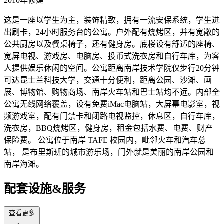
2010年修建
这是一座以学生为主，装饰精致，拥有一流安保系统，学生进
出刷卡，24小时服务台的公寓。户外配有烧烤区，并有宽敞的
公共厨房以及餐桌椅子，还有健身房。底楼设有舒适的座椅、
宽屏电视、游戏房、电脑房、投币式洗衣房和自行车库，为客
人提供娱乐休闲的空间。公寓距离南岸技术学院仅步行20分钟
可达昆士兰科技大学，交通十分便利，距离公园、沙滩、画
展、博物馆、购物商场、南岸火车站和巴士站均不远。内部全
公寓无线网络覆盖，设有免费iMac电脑站，大屏幕电影室，视
频游戏室，配有门禁卡和闭路电视监控，休息区，自行车库，
洗衣房，BBQ烧烤区，健身房，租金包括水费、电费、财产
保险费。 公寓位于南岸 TAFE 校园内，毗邻火车和汽车总
站， 是布里斯班的城市游乐场，门外就是美丽的南岸公园和
南岸海滩。
配套设施&服务
查看更多