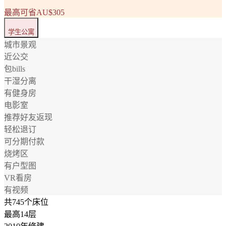
最高可省AU$305
学生公寓
城市景观
近公交
包bills
干湿分离
有健身房
电影室
推荐好友返现
轻松退订
可分期付款
烧烤区
有户型图
VR看房
有视频
共745个床位
最高14层