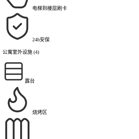
电梯到楼层刷卡
24h安保
公寓室外设施 (4)
露台
烧烤区