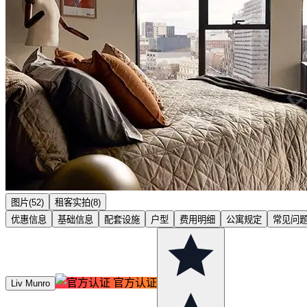
图片(52)
租客实拍(8)
优惠信息
基础信息
配套设施
户型
费用明细
公寓规定
常见问
官方认证
Liv Munro