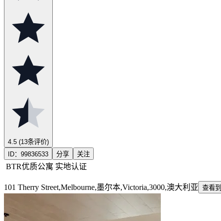
4.5
(13条评价)
ID：
99836533
分享
关注
BTR优质公寓
实地认证
101 Therry Street,Melbourne,墨尔本,Victoria,3000,澳大利亚
查看