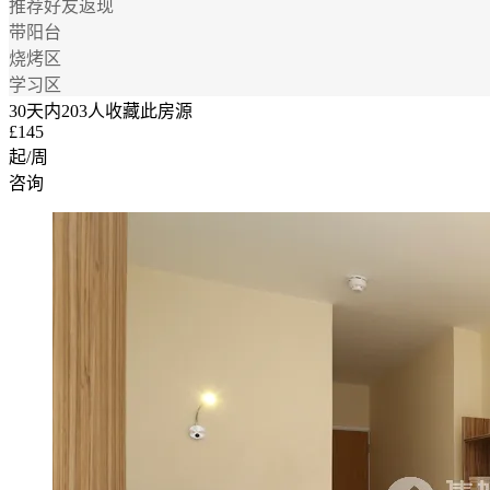
推荐好友返现
带阳台
烧烤区
学习区
30天内203人收藏此房源
£145
起/周
咨询