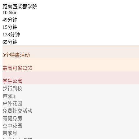
距离
西柴郡学院
10.6km
49分钟
15分钟
128分钟
65分钟
3个特惠活动
最高可省£255
学生公寓
步行到校
包bills
户外花园
免费社交活动
有健身房
空中花园
带家具