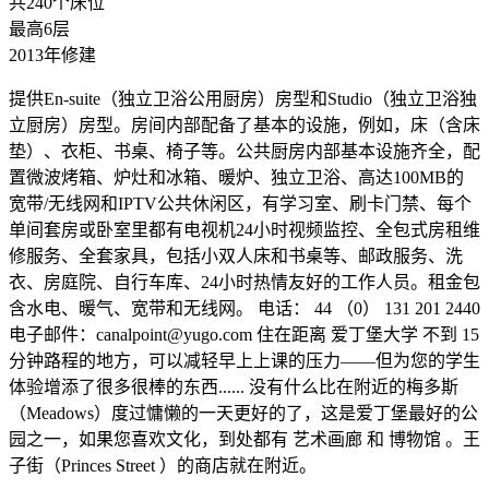
共240个床位
最高6层
2013年修建
提供En-suite（独立卫浴公用厨房）房型和Studio（独立卫浴独
立厨房）房型。房间内部配备了基本的设施，例如，床（含床
垫）、衣柜、书桌、椅子等。公共厨房内部基本设施齐全，配
置微波烤箱、炉灶和冰箱、暖炉、独立卫浴、高达100MB的
宽带/无线网和IPTV公共休闲区，有学习室、刷卡门禁、每个
单间套房或卧室里都有电视机24小时视频监控、全包式房租维
修服务、全套家具，包括小双人床和书桌等、邮政服务、洗
衣、房庭院、自行车库、24小时热情友好的工作人员。租金包
含水电、暖气、宽带和无线网。 电话： 44 （0） 131 201 2440
电子邮件：canalpoint@yugo.com 住在距离 爱丁堡大学 不到 15
分钟路程的地方，可以减轻早上上课的压力——但为您的学生
体验增添了很多很棒的东西...... 没有什么比在附近的梅多斯
（Meadows）度过慵懒的一天更好的了，这是爱丁堡最好的公
园之一，如果您喜欢文化，到处都有 艺术画廊 和 博物馆 。王
子街（Princes Street ）的商店就在附近。