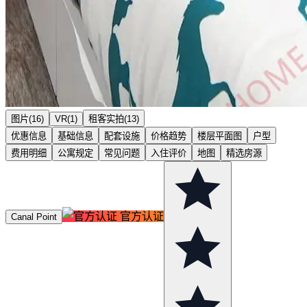
图片(16)
VR(1)
租客实拍(13)
优惠信息
基础信息
配套设施
价格趋势
楼层平面图
户型
费用明细
公寓规定
常见问题
入住评价
地图
精选房源
官方认证
Canal Point