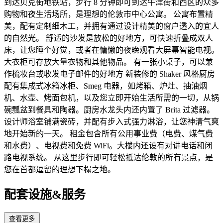
到达贝克街地铁站，步行 8 分钟即可到达牛津街和西区的众多
购物和夜生活场所，是理想的伦敦市中心公寓。 公寓布置精
美，配有定制细木工，并拥有通过设计精美的窗户透入的宜人
的自然光。 舒适的沙发是放松的好地方，可快速折叠成双人
床，让您睡个好觉，或者在慵懒的夜晚观看大屏幕智能电视。
大衣柜可存放大量衣物和其他物品。 有一张小桌子，可以兼
作梳妆台或收发电子邮件的好地方 新装修的 Shaker 风格厨房
配有集成式冰箱冰柜、Smeg 电器，如烤箱、炉灶、抽油烟
机、水壶、烤面包机，以及您立即开始生活所需的一切，从锅
碗瓢盆到餐具和陶器。厨房水龙头内还内置了 Brita 过滤器。
设计师浴室铺满瓷砖，并配有步入式强力淋浴，让您神清气爽
地开始新的一天。 租金包含所有公用事业费（电费、煤气费
和水费）、电视费和免费 WiFi。大楼内还设有对讲电话和闭
路电视系统。 从这里步行即可轻松抵达伦敦的所有景点，是
您在首都逗留的理想下榻之地。
配套设施&服务
查看更多