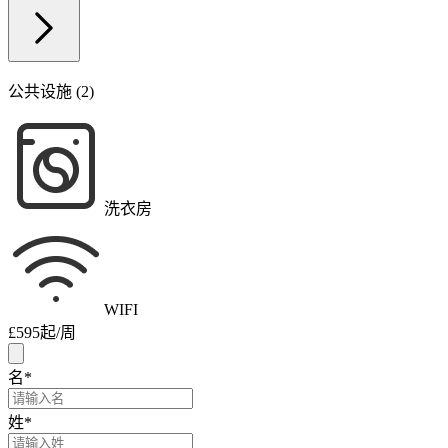
公共设施 (2)
洗衣房
WIFI
£595
起/周
名
*
姓
*